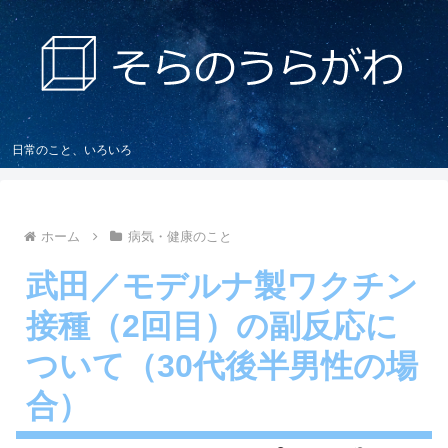
日常のこと、いろいろ
ホーム
病気・健康のこと
武田／モデルナ製ワクチン
接種（2回目）の副反応に
ついて（30代後半男性の場
合）