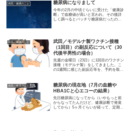
糖尿病になりまして
病気・健康のこと
今年の2月の中頃ぐらいに受けた「健康診
断」で血糖値が高いと言われ、その後詳
しく調べるとバッチリ糖尿病だったので
それについて書いておこうかなと思いま
す。健康診断は企業の義務ですよ（労働
安全衛生法第４４条）うちの会社、健康
診断は勝手に行って来い...
武田／モデルナ製ワクチン接種
病気・健康のこと
（1回目）の副反応について（30
代後半男性の場合）
先週の金曜日（23日）に1回目のワクチン
接種（モデルナ製）をしてきました。こ
の1週間に感じた副反応等を、予約を取る
ところから順番に書いていきたいと思い
ます。ワクチン接種の予約についてこの
ところ（特に7月に入ってから）ワクチン
糖尿病の現在地（7月の血糖や
病気・健康のこと
の不足等の情報に...
HBA1Cと心エコーの結果）
先日糖尿病になってから（いやもっと前
からなってたんだけど、健康診断で発覚
してから）5ヶ月ぐらいが経って、定期的
な診察に行ってきました。血圧が低いの
で糖尿病の話のその前に、私血圧が低い
のです。病院で計ると高めにでるのです
が（緊張したりしてる）...