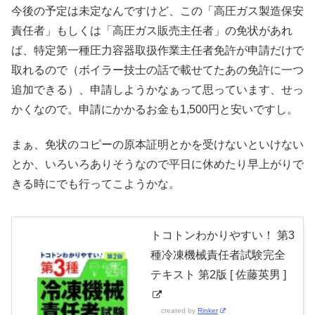
今後の予定は未定なんですけど、この「高圧ガス製造保安
責任者」もしくは「高圧ガス販売主任者」の免状があれ
ば、特定第一種圧力容器取扱作業主任者免許が申請だけで
取れるので（ボイラー技士の話で載せてたあの免許に一つ
追加できる）、申請しようかなぁって思っています、せっ
かくなので。申請にかかるお金も1,500円と安いですし。
まぁ、免状のコピーの原本証明とかを受けないといけない
とか、いろいろありそうなので平日に休めたり早上がりで
きる時にでも行ってこようかな。
トコトンわかりやすい！ 第3
種冷凍機械責任者試験完全
テキスト 第2版 [ 佐藤英男 ]
created by
Rinker