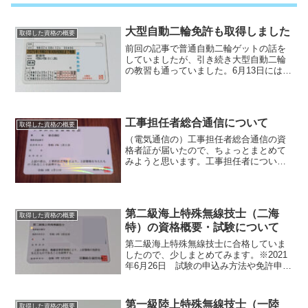
大型自動二輪免許も取得しました
取得した資格の概要
前回の記事で普通自動二輪ゲットの話を
していましたが、引き続き大型自動二輪
の教習も通っていました。6月13日には教
習所を卒業していたのですけれど、誕生
日の関係で今日ようやく免許ゲットして
きましたよ！ いやぁ暑かったです。免
許取得まで普通自動二...
工事担任者総合通信について
取得した資格の概要
（電気通信の）工事担任者総合通信の資
格者証が届いたので、ちょっとまとめて
みようと思います。工事担任者について
電気通信工事のうち電話及びネットワー
クシステムの構築、線路交換設備工事な
ど有線無線工事をおこなうことができる
資格である。Wikipe...
第二級海上特殊無線技士（二海
取得した資格の概要
特）の資格概要・試験について
第二級海上特殊無線技士に合格していま
したので、少しまとめてみます。※2021
年6月26日 試験の申込み方法や免許申請
方法などを追記しました第二級海上特殊
無線技士について船舶に施設する並びに
海岸局及び船舶のための無線航行局の無
第一級陸上特殊無線技士（一陸
取得した資格の概要