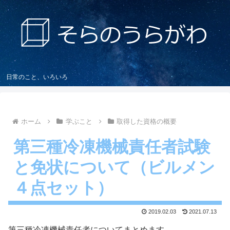
日常のこと、いろいろ
ホーム
学ぶこと
取得した資格の概要
第三種冷凍機械責任者試験
と免状について（ビルメン
４点セット）
2019.02.03
2021.07.13
第三種冷凍機械責任者についてまとめます。