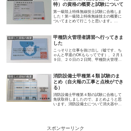
線設備で次に掲げ...
特）の資格の概要と試験について
第一級陸上特殊無線技士試験に合格しま
した！第一級陸上特殊無線技士の概要に
ついてまとめて行こうと思います。
※2021年6月26日 試験の申込み方法や
免許申請方法などを追記しました第一級
陸上特殊無線技士について陸上の無線局
甲種防火管理者講習へ行ってきま
取得した資格の概要
の空中線電力500W以...
した
こっそりと仕事を抜け出し（嘘です、ち
ゃんと早退のOKもらってです）、２月１
９日、２０日の２日間、甲種防火管理者
新規講習へ行ってきました。防火管理者
とは消防法によって定められている国家
資格で、防火対象物の管理権原者から選
消防設備士甲種第４類 試験のま
取得した資格の概要
任された、その防火対象...
とめ（自火報の工事と点検ができ
る）
消防設備士甲種第４類の試験に合格して
免状取得しましたので、まとめようと思
います。消防設備士について消火器やス
プリンクラー設備などの消火設備、自動
火災報知設備などの警報設備、救助袋な
どの避難設備の設置工事、点検整備を行
うことができる日本の国家...
スポンサーリンク