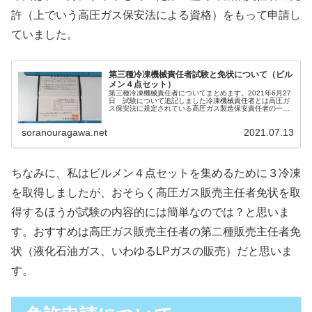
許（上でいう高圧ガス保安法による資格）をもって申請し
ていました。
第三種冷凍機械責任者試験と免状について（ビル
メン４点セット）
第三種冷凍機械責任者についてまとめます。2021年6月27
日 試験について追記しました冷凍機械責任者とは高圧ガ
ス保安法に規定されている高圧ガス製造保安責任者の一
つ。冷凍に関わる高圧ガスを製造する施設において、保安
の業務を行う国家資格です。W...
soranouragawa.net
2021.07.13
ちなみに、私はビルメン４点セットを集めるために３冷凍
を取得しましたが、おそらく高圧ガス販売主任者免状を取
得するほうが試験の内容的には簡単なのでは？と思いま
す。おすすめは高圧ガス販売主任者の第二種販売主任者免
状（液化石油ガス、いわゆるLPガスの販売）だと思いま
す。