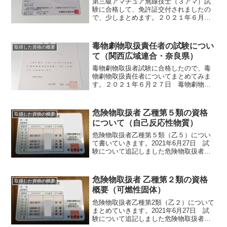
第三級アマチュア無線技士（３アマ）試
験に合格して、免許証交付されましたの
で、少しまとめます。２０２１年６月２
６日 試験申し込み、免許申請方法等追
記しましたアマチュア無線技士について
無線従事者の一種。日本の国家資格・業
毒物劇物取扱責任者の試験につい
取得した資格の概要
務独占資格・必置資格であ...
て（関西広域連合・奈良県）
毒物劇物取扱者試験に合格したので、毒
物劇物取扱責任者についてまとめてみま
す。２０２１年６月２７日 毒物劇物取
扱責任者試験関西広域連合のページ等追
記しました毒物劇物取扱責任者とは毒物
劇物取扱責任者は、毒物及び劇物取締法
危険物取扱者 乙種第５類の資格
取得した資格の概要
により製造、販売などを行...
について（自己反応性物質）
危険物取扱者乙種第５類（乙５）につい
て書いていきます。2021年6月27日 試
験について追記しました危険物取扱者に
ついて消防法に基づく危険物を取り扱っ
たり、取り扱いに立ち会ったりできる国
家資格のこと。Wikipediaより抜粋甲種、
危険物取扱者 乙種第２類の資格
取得した資格の概要
乙種（１...
概要（可燃性固体）
危険物取扱者乙種第2類（乙２）について
まとめていきます。2021年6月27日 試
験について追記しました危険物取扱者に
ついて消防法に基づく危険物を取り扱っ