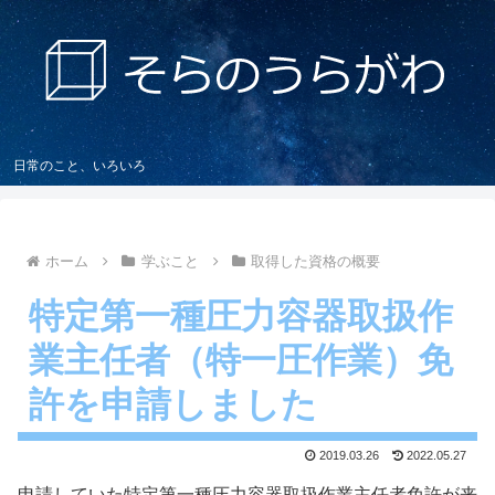
日常のこと、いろいろ
ホーム
学ぶこと
取得した資格の概要
特定第一種圧力容器取扱作
業主任者（特一圧作業）免
許を申請しました
2019.03.26
2022.05.27
申請していた特定第一種圧力容器取扱作業主任者免許が来