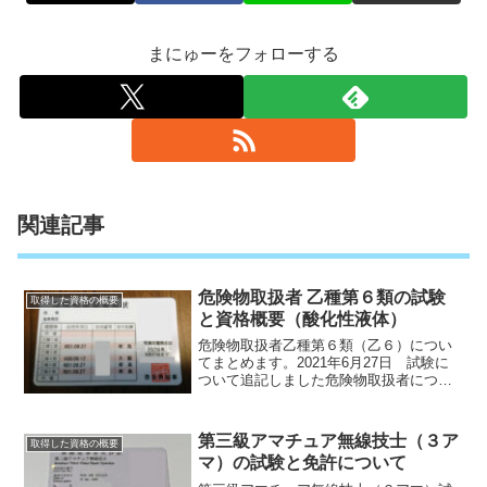
まにゅーをフォローする
関連記事
危険物取扱者 乙種第６類の試験
取得した資格の概要
と資格概要（酸化性液体）
危険物取扱者乙種第６類（乙６）につい
てまとめます。2021年6月27日 試験に
ついて追記しました危険物取扱者につい
て消防法に基づく危険物を取り扱った
り、取り扱いに立ち会ったりできる国家
資格のこと。Wikipediaより抜粋甲種、乙
第三級アマチュア無線技士（３ア
取得した資格の概要
種（１類～...
マ）の試験と免許について